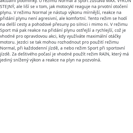
aktuální podmínky. U režimu Normal a Sport zůstává MAX. VÝKON
STEJNÝ, ale liší se v tom, jak motocykl reaguje na prvotní otočení
plynu. V režimu Normal je nástup výkonu mírnější, reakce na
přidání plynu není agresivní, ale komfortní. Tento režim se hodí
na delší cesty a pohodové přesuny po silnici i mimo ni. V režimu
Sport má pak reakce na přidání plynu ostřejší a rychlejší, což je
vhodné pro opravdovou akci, kdy využíváte maximální otáčky
motoru. Jezdci se tak mohou rozhodnout pro použití režimu
Normal, při každodenní jízdě, a nebo režim Sport při sportovní
jízdě. Za deštivého počasí je vhodné použít režim RAIN, který má
jediný snížený výkon a reakce na plyn na pozvolná.
Sledování "mrtvého úhlu" v zrcátkách
Radarová technologie je v motocyklovém světě zatím opravdu
jedinečná. QJMOTOR je jedna z prvních motocyklových značek,
která tuto technologii vložila do svého vlajkového modelu SRT 900
SX. Radarový senzor umístěný v zadní části motocyklu monitoruje